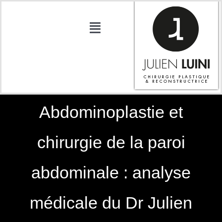
Passer
au
contenu
Toggle
Navigation
ACCUEIL
DR LUINI
ACTUALITÉS
Abdominoplastie et
CONTACT
chirurgie de la paroi
TARIFS
CHIRURGIE
abdominale : analyse
RECONSTRUCTION
MAMMAIRE
médicale du Dr Julien
MÉDECINE