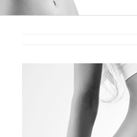
Voir
l'image
agrandie