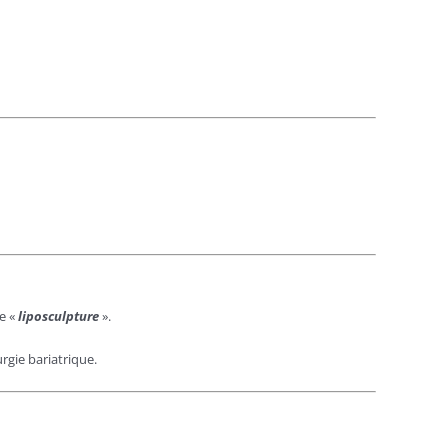
de «
liposculpture
».
urgie bariatrique.