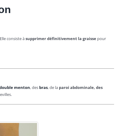
ion
 Elle consiste à
supprimer définitivement la graisse
pour
double menton
, d
es
bras
,
de l
a
paroi abdominale,
des
villes.