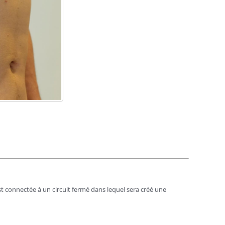
st
connect
ée à
un circuit ferm
é dans lequel sera créé une