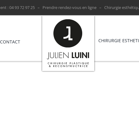
nt : ‭04 93 72 97 25 ‬ –
Prendre rendez-vous en ligne
– Chirurgie esthétiqu
CHIRURGIE ESTHET
CONTACT
tions sur la liposuccion ou li
Accueil
»
Les 12 Questions sur la liposuccion ou lipoaspiration