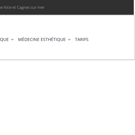
e Nice et Cagnes sur mer
IQUE
MÉDECINE ESTHÉTIQUE
TARIFS
poaspiration