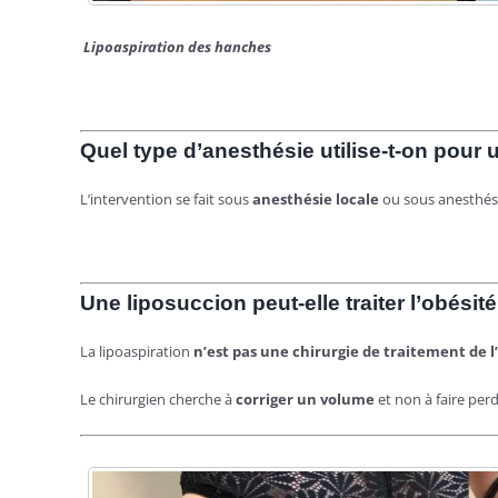
Lipoaspiration des hanches
Quel type d’
anesth
ésie utilise-t-on pour
L’intervention se fait sous
anesthésie locale
ou sous anesthé
s
Une liposuccion peut-elle traiter l’obésité
La lipoaspiration
n’est pas une chirurgie de traitement de l
Le chirurgien cherche à
corriger un volume
et non à faire perd