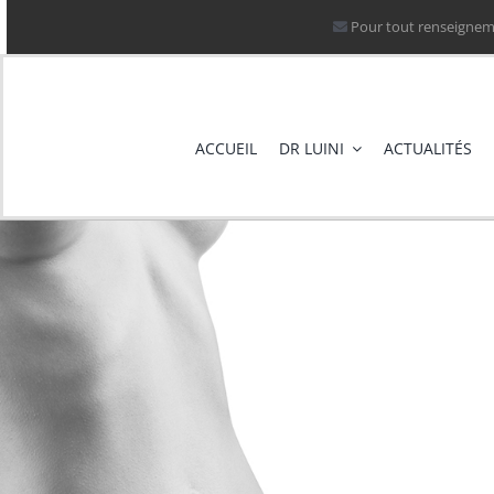
Passer
Pour tout renseigneme
au
contenu
ACCUEIL
DR LUINI
ACTUALITÉS
Les 12 Ques