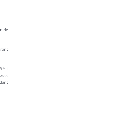
ur de
eront
êté 1
es et
édant