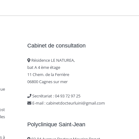
Cabinet de consultation
Résidence LE NATUREA,
bat A 4 ème étage
11 Chem. de la Ferrière
06800 Cagnes sur mer
que
Secrétariat : ‭04 93 72 97 25‬
E-mail : cabinetdocteurluini@gmail.com
ost
les
Polyclinique Saint-Jean
s à
92-94 Avenue Docteur Maurice Donat