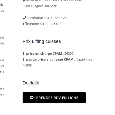
is.
06800 Cagnes-sur-Mer
 Le
Secrétariat : ‭04 93 72 97 25‬
Téléphone: 04 92 13 53 13
ent
Prix Lifting cuisses
tat
Si prise en charge CPAM
: 2680€
Si pas de prise en charge CPAM
: à partir de
 de
4680€
urs
t 1
Doctolib
des
nts
PRENDRE RDV EN LIGNE