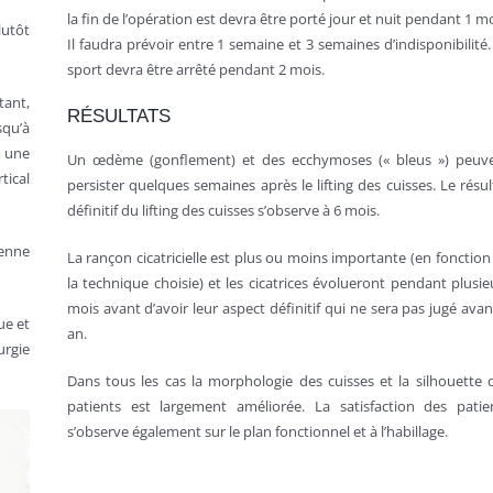
la fin de l’opération est devra être porté jour et nuit pendant 1 mo
lutôt
Il faudra prévoir entre 1 semaine et 3 semaines d’indisponibilité.
sport devra être arrêté pendant 2 mois.
tant,
RÉSULTATS
squ’à
e une
Un œdème (gonflement) et des ecchymoses (« bleus ») peuv
tical
persister quelques semaines après le lifting des cuisses. Le résul
définitif du lifting des cuisses s’observe à 6 mois.
yenne
La rançon cicatricielle est plus ou moins importante (en fonction
la technique choisie) et les cicatrices évolueront pendant plusie
mois avant d’avoir leur aspect définitif qui ne sera pas jugé avan
ue et
an.
urgie
Dans tous les cas la morphologie des cuisses et la silhouette 
patients est largement améliorée. La satisfaction des patie
s’observe également sur le plan fonctionnel et à l’habillage.