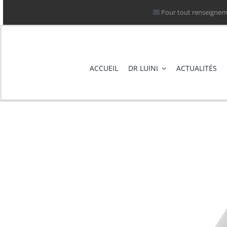
Passer
Pour tout renseigneme
au
contenu
ACCUEIL
DR LUINI
ACTUALITÉS