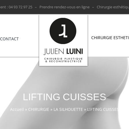
nt : ‭04 93 72 97 25 ‬ –
Prendre rendez-vous en ligne
– Chirurgie esthétiqu
CHIRURGIE ESTHET
CONTACT
LIFTING CUISSES
Accueil
»
CHIRURGIE
»
LA SILHOUETTE
»
LIFTING CUISSES