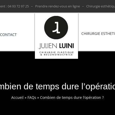
nt : ‭04 93 72 97 25 ‬ –
Prendre rendez-vous en ligne
– Chirurgie esthétiqu
CHIRURGIE ESTHET
CONTACT
bien de temps dure l’opérati
Accueil
»
FAQs
»
Combien de temps dure l’opération ?