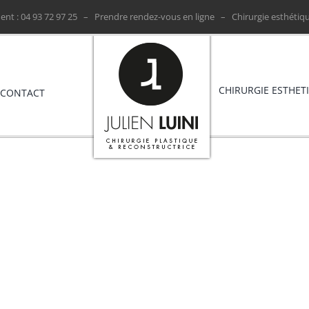
nt : ‭04 93 72 97 25 ‬ –
Prendre rendez-vous en ligne
– Chirurgie esthétiqu
CHIRURGIE ESTHET
CONTACT
poaspiration en chirurgie esth
Accueil
»
La Lipoaspiration en chirurgie esthétique