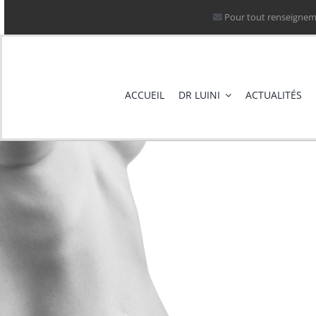
Passer
Pour tout renseigneme
au
contenu
ACCUEIL
DR LUINI
ACTUALITÉS
La Li