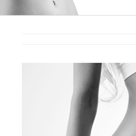
Voir
l'image
agrandie