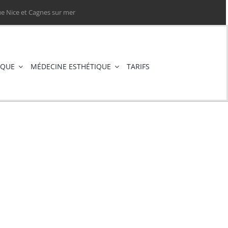
e Nice et Cagnes sur mer
IQUE
MÉDECINE ESTHÉTIQUE
TARIFS
étique