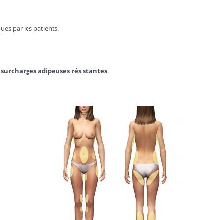
ues par les patients.
s
surcharges adipeuses résistantes
.